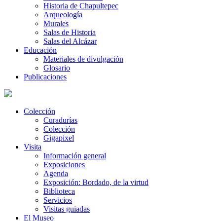
Historia de Chapultepec
Arqueología
Murales
Salas de Historia
Salas del Alcázar
Educación
Materiales de divulgación
Glosario
Publicaciones
Colección
Curadurías
Colección
Gigapixel
Visita
Información general
Exposiciones
Agenda
Exposición: Bordado, de la virtud
Biblioteca
Servicios
Visitas guiadas
El Museo