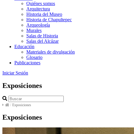
Quiénes somos
Arquitectura
Historia del Museo
Historia de Chapultepec
Arqueología
Murales
Salas de Historia
Salas del Alcázar
Educación
Materiales de divulgación
Glosario
Publicaciones
Iniciar Sesión
Exposiciones
/
Exposiciones
Exposiciones