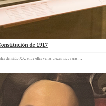
Constitución de 1917
das del siglo XX, entre ellas varias piezas muy raras,…