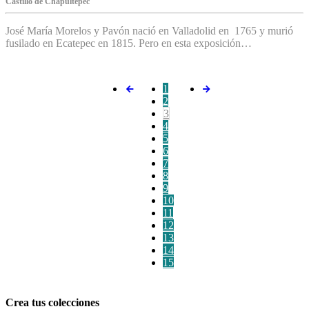
C‌astillo de Chapultepec
José María Morelos y Pavón nació en Valladolid en 1765 y murió
fusilado en Ecatepec en 1815. Pero en esta exposición…
1
2
3
4
5
6
7
8
9
10
11
12
13
14
15
Crea tus colecciones