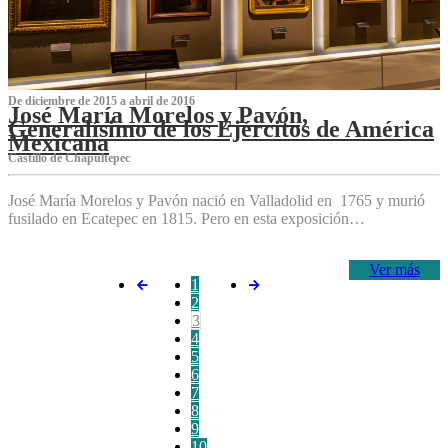
De diciembre de 2015 a abril de 2016
José María Morelos y Pavón,
Generalísimo de los Ejércitos de América
Mexicana
C‌astillo de Chapultepec
José María Morelos y Pavón nació en Valladolid en 1765 y murió
fusilado en Ecatepec en 1815. Pero en esta exposición…
Ver más
1
2
3
4
5
6
7
8
9
10