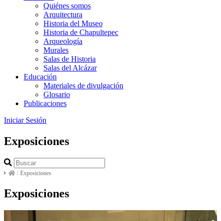
Quiénes somos
Arquitectura
Historia del Museo
Historia de Chapultepec
Arqueología
Murales
Salas de Historia
Salas del Alcázar
Educación
Materiales de divulgación
Glosario
Publicaciones
Iniciar Sesión
Exposiciones
/
Exposiciones
Exposiciones