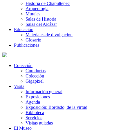
Historia de Chapultepec
Arqueología
Murales
Salas de Historia
Salas del Alcázar
Educación
Materiales de divulgación
Glosario
Publicaciones
Colección
Curadurías
Colección
Gigapixel
Visita
Información general
Exposiciones
Agenda
Exposición: Bordado, de la virtud
Biblioteca
Servicios
Visitas guiadas
El Museo