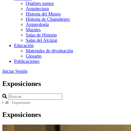
Quiénes somos
Arquitectura
Historia del Museo
Historia de Chapultepec
Arqueología
Murales
Salas de Historia
Salas del Alcázar
Educación
Materiales de divulgación
Glosario
Publicaciones
Iniciar Sesión
Exposiciones
/
Exposiciones
Exposiciones