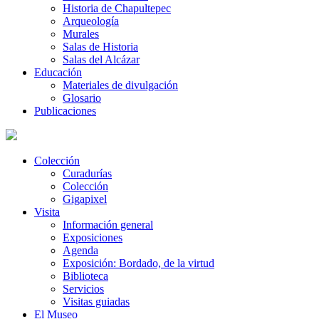
Historia de Chapultepec
Arqueología
Murales
Salas de Historia
Salas del Alcázar
Educación
Materiales de divulgación
Glosario
Publicaciones
Colección
Curadurías
Colección
Gigapixel
Visita
Información general
Exposiciones
Agenda
Exposición: Bordado, de la virtud
Biblioteca
Servicios
Visitas guiadas
El Museo