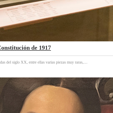
Constitución de 1917
das del siglo XX, entre ellas varias piezas muy raras,…