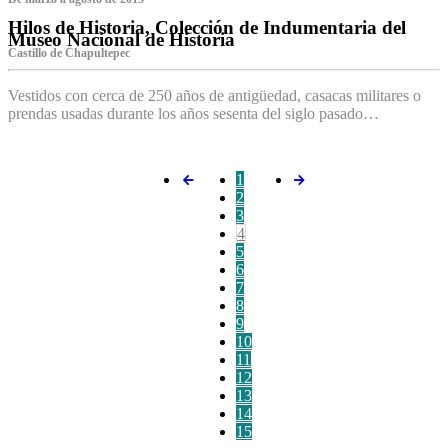
Hilos de Historia, Colección de Indumentaria del
Museo Nacional de Historia
Castillo de Chapultepec
Vestidos con cerca de 250 años de antigüedad, casacas militares o
prendas usadas durante los años sesenta del siglo pasado…
1
2
3
4
5
6
7
8
9
10
11
12
13
14
15