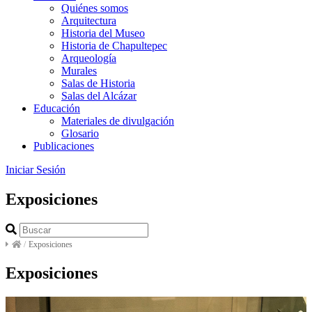
Quiénes somos
Arquitectura
Historia del Museo
Historia de Chapultepec
Arqueología
Murales
Salas de Historia
Salas del Alcázar
Educación
Materiales de divulgación
Glosario
Publicaciones
Iniciar Sesión
Exposiciones
/
Exposiciones
Exposiciones