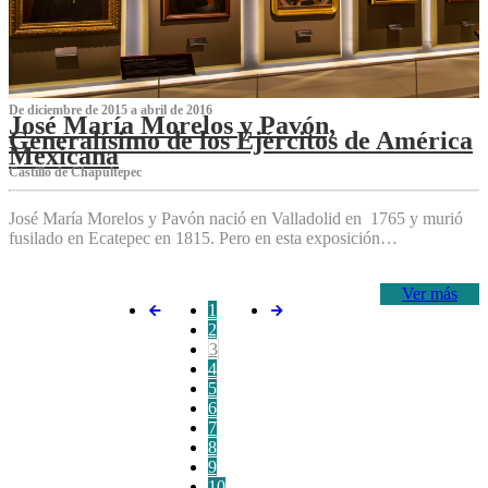
De diciembre de 2015 a abril de 2016
José María Morelos y Pavón,
Generalísimo de los Ejércitos de América
Mexicana
C‌astillo de Chapultepec
José María Morelos y Pavón nació en Valladolid en 1765 y murió
fusilado en Ecatepec en 1815. Pero en esta exposición…
Ver más
1
2
3
4
5
6
7
8
9
10