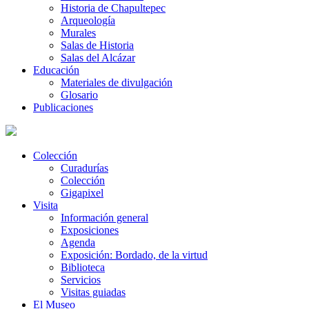
Historia de Chapultepec
Arqueología
Murales
Salas de Historia
Salas del Alcázar
Educación
Materiales de divulgación
Glosario
Publicaciones
Colección
Curadurías
Colección
Gigapixel
Visita
Información general
Exposiciones
Agenda
Exposición: Bordado, de la virtud
Biblioteca
Servicios
Visitas guiadas
El Museo