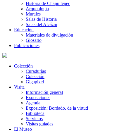
Historia de Chapultepec
Arqueología
Murales
Salas de Historia
Salas del Alcázar
Educación
Materiales de divulgación
Glosario
Publicaciones
Colección
Curadurías
Colección
Gigapixel
Visita
Información general
Exposiciones
Agenda
Exposición: Bordado, de la virtud
Biblioteca
Servicios
Visitas guiadas
El Museo