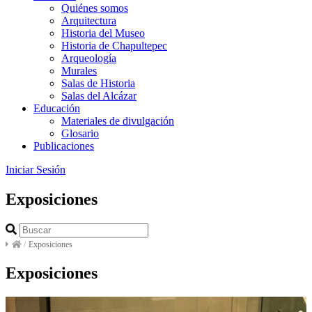
Quiénes somos
Arquitectura
Historia del Museo
Historia de Chapultepec
Arqueología
Murales
Salas de Historia
Salas del Alcázar
Educación
Materiales de divulgación
Glosario
Publicaciones
Iniciar Sesión
Exposiciones
/
Exposiciones
Exposiciones