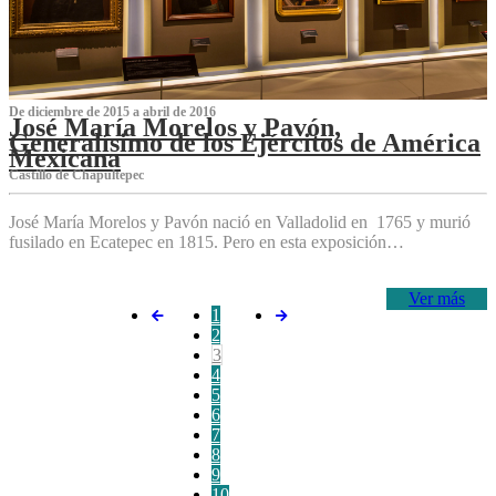
De diciembre de 2015 a abril de 2016
José María Morelos y Pavón,
Generalísimo de los Ejércitos de América
Mexicana
C‌astillo de Chapultepec
José María Morelos y Pavón nació en Valladolid en 1765 y murió
fusilado en Ecatepec en 1815. Pero en esta exposición…
Ver más
1
2
3
4
5
6
7
8
9
10