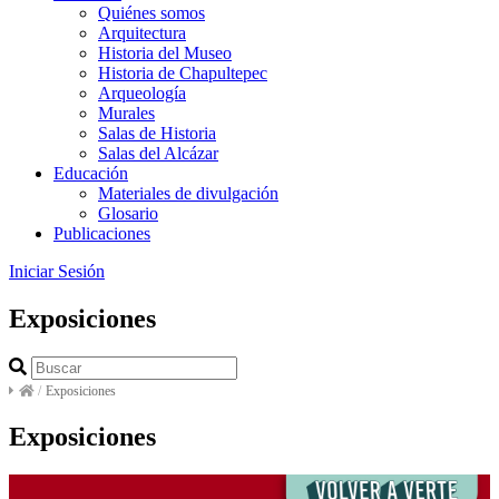
Quiénes somos
Arquitectura
Historia del Museo
Historia de Chapultepec
Arqueología
Murales
Salas de Historia
Salas del Alcázar
Educación
Materiales de divulgación
Glosario
Publicaciones
Iniciar Sesión
Exposiciones
/
Exposiciones
Exposiciones