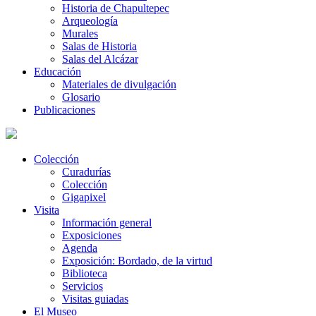
Historia de Chapultepec
Arqueología
Murales
Salas de Historia
Salas del Alcázar
Educación
Materiales de divulgación
Glosario
Publicaciones
Colección
Curadurías
Colección
Gigapixel
Visita
Información general
Exposiciones
Agenda
Exposición: Bordado, de la virtud
Biblioteca
Servicios
Visitas guiadas
El Museo