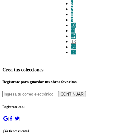
6
7
8
9
10
11
12
13
14
15
Crea tus colecciones
Regístrate para guardar tus obras favoritas
CONTINUAR
Regístrate con:
|
|
|
|
¿Ya tienes cuenta?