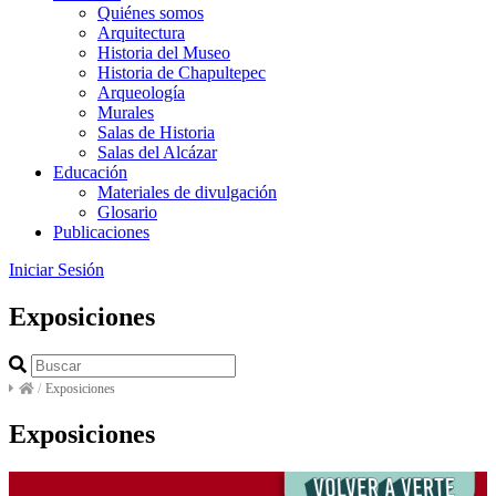
Quiénes somos
Arquitectura
Historia del Museo
Historia de Chapultepec
Arqueología
Murales
Salas de Historia
Salas del Alcázar
Educación
Materiales de divulgación
Glosario
Publicaciones
Iniciar Sesión
Exposiciones
/
Exposiciones
Exposiciones