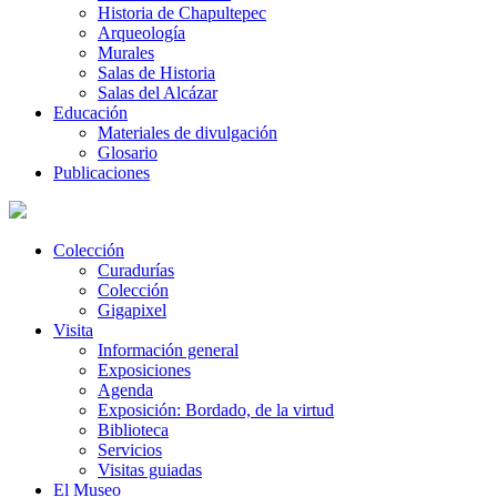
Historia de Chapultepec
Arqueología
Murales
Salas de Historia
Salas del Alcázar
Educación
Materiales de divulgación
Glosario
Publicaciones
Colección
Curadurías
Colección
Gigapixel
Visita
Información general
Exposiciones
Agenda
Exposición: Bordado, de la virtud
Biblioteca
Servicios
Visitas guiadas
El Museo