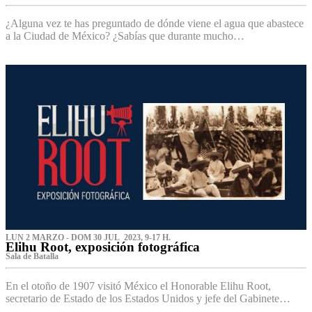
¿Alguna vez te has preguntado de dónde viene el agua que abastece
a la Ciudad de México? ¿Sabías que durante mucho…
LUN 2 MARZO - DOM 30 JUL 2023, 9-17 H.
Elihu Root, exposición fotográfica
Sala de Batalla
En el otoño de 1907 visitó México el Honorable Elihu Root,
secretario de Estado de los Estados Unidos y jefe del Gabinete…