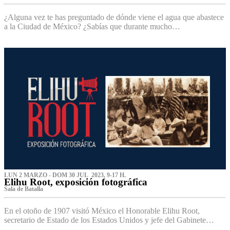
¿Alguna vez te has preguntado de dónde viene el agua que abastece
a la Ciudad de México? ¿Sabías que durante mucho…
LUN 2 MARZO - DOM 30 JUL 2023, 9-17 H.
Elihu Root, exposición fotográfica
Sala de Batalla
En el otoño de 1907 visitó México el Honorable Elihu Root,
secretario de Estado de los Estados Unidos y jefe del Gabinete…