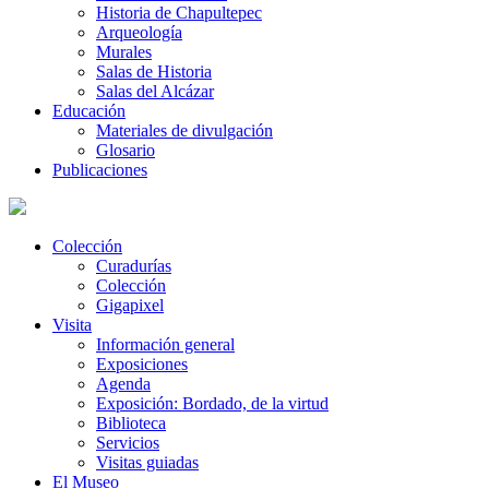
Historia de Chapultepec
Arqueología
Murales
Salas de Historia
Salas del Alcázar
Educación
Materiales de divulgación
Glosario
Publicaciones
Colección
Curadurías
Colección
Gigapixel
Visita
Información general
Exposiciones
Agenda
Exposición: Bordado, de la virtud
Biblioteca
Servicios
Visitas guiadas
El Museo