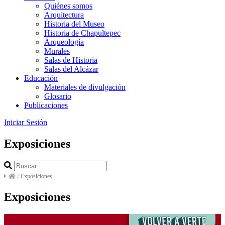
Quiénes somos
Arquitectura
Historia del Museo
Historia de Chapultepec
Arqueología
Murales
Salas de Historia
Salas del Alcázar
Educación
Materiales de divulgación
Glosario
Publicaciones
Iniciar Sesión
Exposiciones
/
Exposiciones
Exposiciones