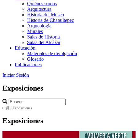
Quiénes somos
Arquitectura
Historia del Museo
Historia de Chapultepec
Arqueología
Murales
Salas de Historia
Salas del Alcázar
Educación
Materiales de divulgación
Glosario
Publicaciones
Iniciar Sesión
Exposiciones
/
Exposiciones
Exposiciones