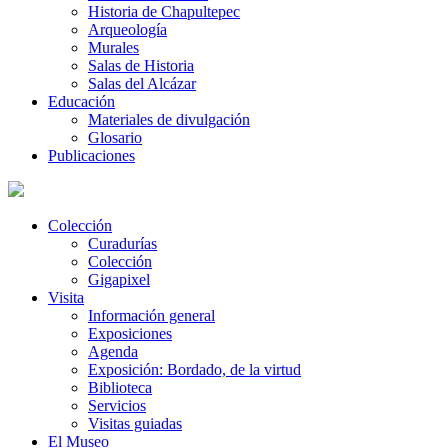
Historia de Chapultepec
Arqueología
Murales
Salas de Historia
Salas del Alcázar
Educación
Materiales de divulgación
Glosario
Publicaciones
Colección
Curadurías
Colección
Gigapixel
Visita
Información general
Exposiciones
Agenda
Exposición: Bordado, de la virtud
Biblioteca
Servicios
Visitas guiadas
El Museo