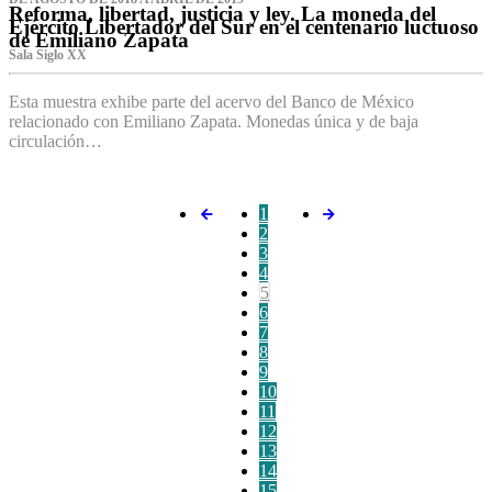
Reforma, libertad, justicia y ley. La moneda del
Ejército Libertador del Sur en el centenario luctuoso
de Emiliano Zapata
Sala Siglo XX
Esta muestra exhibe parte del acervo del Banco de México
relacionado con Emiliano Zapata. Monedas única y de baja
circulación…
1
2
3
4
5
6
7
8
9
10
11
12
13
14
15