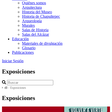
Quiénes somos
Arquitectura
Historia del Museo
Historia de Chapultepec
Arqueología
Murales
Salas de Historia
Salas del Alcázar
Educación
Materiales de divulgación
Glosario
Publicaciones
Iniciar Sesión
Exposiciones
/
Exposiciones
Exposiciones