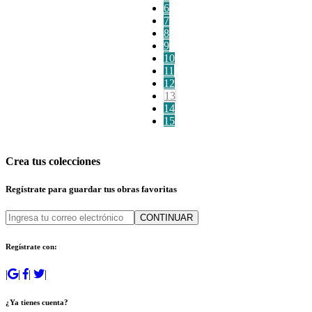
6
7
8
9
10
11
12
13
14
15
Crea tus colecciones
Regístrate para guardar tus obras favoritas
CONTINUAR
Regístrate con:
|
|
|
|
¿Ya tienes cuenta?