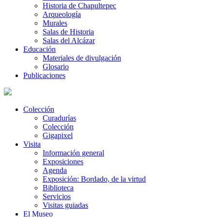
Historia de Chapultepec
Arqueología
Murales
Salas de Historia
Salas del Alcázar
Educación
Materiales de divulgación
Glosario
Publicaciones
Colección
Curadurías
Colección
Gigapixel
Visita
Información general
Exposiciones
Agenda
Exposición: Bordado, de la virtud
Biblioteca
Servicios
Visitas guiadas
El Museo