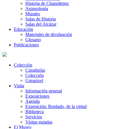
Historia de Chapultepec
Arqueología
Murales
Salas de Historia
Salas del Alcázar
Educación
Materiales de divulgación
Glosario
Publicaciones
Colección
Curadurías
Colección
Gigapixel
Visita
Información general
Exposiciones
Agenda
Exposición: Bordado, de la virtud
Biblioteca
Servicios
Visitas guiadas
El Museo