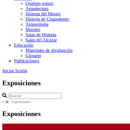
Quiénes somos
Arquitectura
Historia del Museo
Historia de Chapultepec
Arqueología
Murales
Salas de Historia
Salas del Alcázar
Educación
Materiales de divulgación
Glosario
Publicaciones
Iniciar Sesión
Exposiciones
/
Exposiciones
Exposiciones