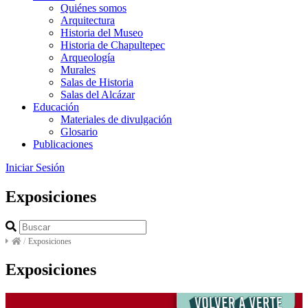
Quiénes somos
Arquitectura
Historia del Museo
Historia de Chapultepec
Arqueología
Murales
Salas de Historia
Salas del Alcázar
Educación
Materiales de divulgación
Glosario
Publicaciones
Iniciar Sesión
Exposiciones
/
Exposiciones
Exposiciones