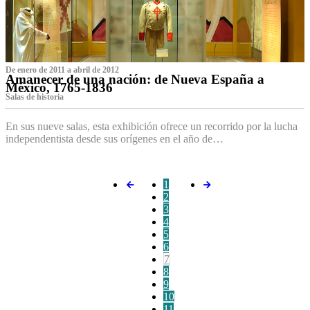
De enero de 2011 a abril de 2012
Amanecer de una nación: de Nueva España a
México, 1765-1836
Salas de historia
En sus nueve salas, esta exhibición ofrece un recorrido por la lucha
independentista desde sus orígenes en el año de…
1
2
3
4
5
6
7
8
9
10
11