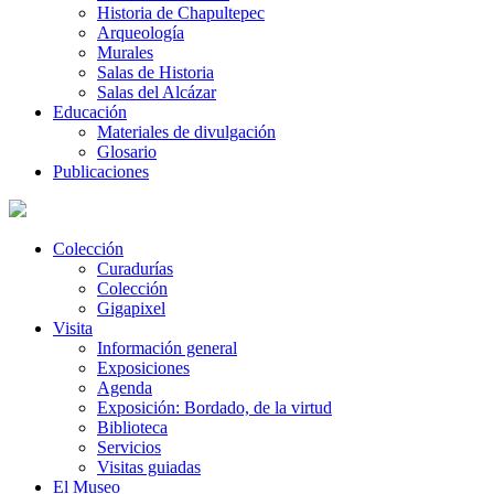
Historia de Chapultepec
Arqueología
Murales
Salas de Historia
Salas del Alcázar
Educación
Materiales de divulgación
Glosario
Publicaciones
Colección
Curadurías
Colección
Gigapixel
Visita
Información general
Exposiciones
Agenda
Exposición: Bordado, de la virtud
Biblioteca
Servicios
Visitas guiadas
El Museo