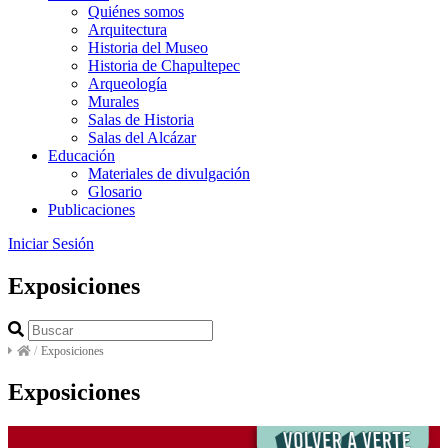
Quiénes somos
Arquitectura
Historia del Museo
Historia de Chapultepec
Arqueología
Murales
Salas de Historia
Salas del Alcázar
Educación
Materiales de divulgación
Glosario
Publicaciones
Iniciar Sesión
Exposiciones
/
Exposiciones
Exposiciones