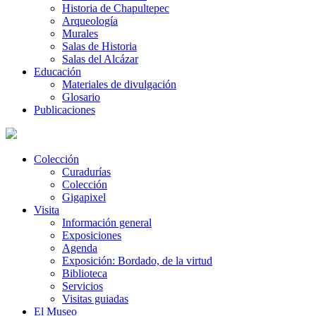
Historia de Chapultepec
Arqueología
Murales
Salas de Historia
Salas del Alcázar
Educación
Materiales de divulgación
Glosario
Publicaciones
Colección
Curadurías
Colección
Gigapixel
Visita
Información general
Exposiciones
Agenda
Exposición: Bordado, de la virtud
Biblioteca
Servicios
Visitas guiadas
El Museo