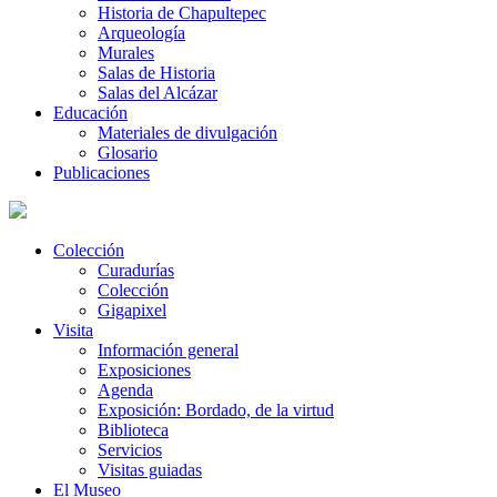
Historia de Chapultepec
Arqueología
Murales
Salas de Historia
Salas del Alcázar
Educación
Materiales de divulgación
Glosario
Publicaciones
Colección
Curadurías
Colección
Gigapixel
Visita
Información general
Exposiciones
Agenda
Exposición: Bordado, de la virtud
Biblioteca
Servicios
Visitas guiadas
El Museo