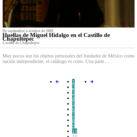
De septiembre a octubre de 2009
Huellas de Miguel Hidalgo en el Castillo de
Chapultepec
Castillo de Chapultepec
Muy pocos son los objetos personales del fundador de México como
nación independiente, el catálogo es corto. Una parte…
1
2
3
4
5
6
7
8
9
10
11