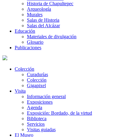
Historia de Chapultepec
Arqueología
Murales
Salas de Historia
Salas del Alcázar
Educación
Materiales de divulgación
Glosario
Publicaciones
Colección
Curadurías
Colección
Gigapixel
Visita
Información general
Exposiciones
Agenda
Exposición: Bordado, de la virtud
Biblioteca
Servicios
Visitas guiadas
El Museo