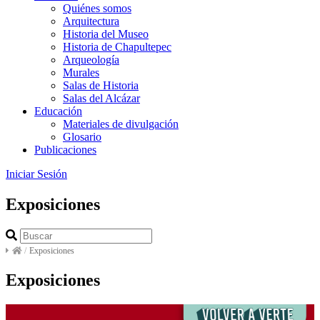
Quiénes somos
Arquitectura
Historia del Museo
Historia de Chapultepec
Arqueología
Murales
Salas de Historia
Salas del Alcázar
Educación
Materiales de divulgación
Glosario
Publicaciones
Iniciar Sesión
Exposiciones
/
Exposiciones
Exposiciones