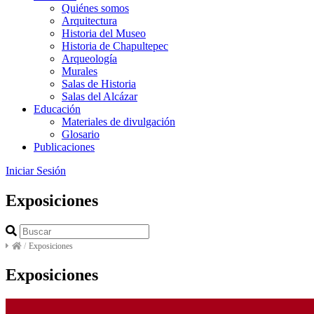
Quiénes somos
Arquitectura
Historia del Museo
Historia de Chapultepec
Arqueología
Murales
Salas de Historia
Salas del Alcázar
Educación
Materiales de divulgación
Glosario
Publicaciones
Iniciar Sesión
Exposiciones
/
Exposiciones
Exposiciones