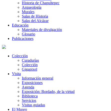
Historia de Chapultepec
Arqueología
Murales
Salas de Historia
Salas del Alcázar
Educación
Materiales de divulgación
Glosario
Publicaciones
Colección
Curadurías
Colección
Gigapixel
Visita
Información general
Exposiciones
Agenda
Exposición: Bordado, de la virtud
Biblioteca
Servicios
Visitas guiadas
El Museo