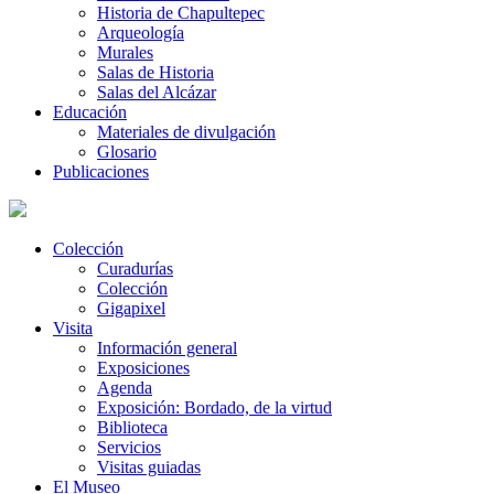
Historia de Chapultepec
Arqueología
Murales
Salas de Historia
Salas del Alcázar
Educación
Materiales de divulgación
Glosario
Publicaciones
Colección
Curadurías
Colección
Gigapixel
Visita
Información general
Exposiciones
Agenda
Exposición: Bordado, de la virtud
Biblioteca
Servicios
Visitas guiadas
El Museo