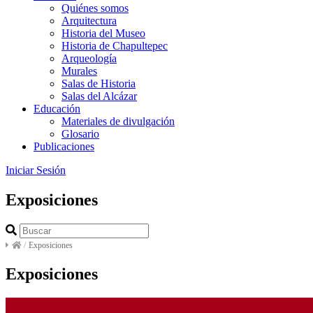
Quiénes somos
Arquitectura
Historia del Museo
Historia de Chapultepec
Arqueología
Murales
Salas de Historia
Salas del Alcázar
Educación
Materiales de divulgación
Glosario
Publicaciones
Iniciar Sesión
Exposiciones
/
Exposiciones
Exposiciones