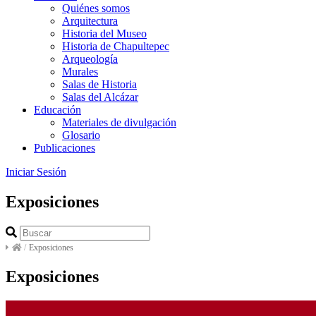
Quiénes somos
Arquitectura
Historia del Museo
Historia de Chapultepec
Arqueología
Murales
Salas de Historia
Salas del Alcázar
Educación
Materiales de divulgación
Glosario
Publicaciones
Iniciar Sesión
Exposiciones
/
Exposiciones
Exposiciones