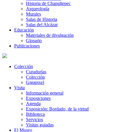
Historia de Chapultepec
Arqueología
Murales
Salas de Historia
Salas del Alcázar
Educación
Materiales de divulgación
Glosario
Publicaciones
Colección
Curadurías
Colección
Gigapixel
Visita
Información general
Exposiciones
Agenda
Exposición: Bordado, de la virtud
Biblioteca
Servicios
Visitas guiadas
El Museo