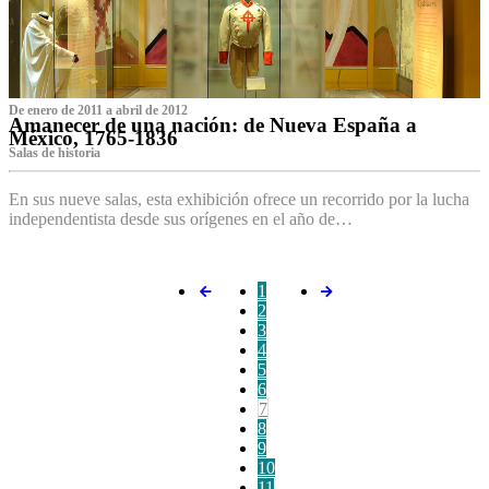
De enero de 2011 a abril de 2012
Amanecer de una nación: de Nueva España a
México, 1765-1836
Salas de historia
En sus nueve salas, esta exhibición ofrece un recorrido por la lucha
independentista desde sus orígenes en el año de…
1
2
3
4
5
6
7
8
9
10
11