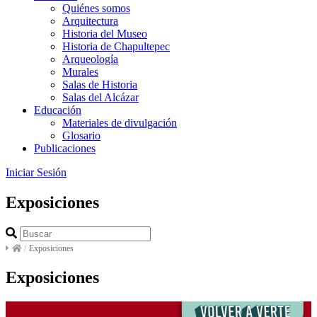
Quiénes somos
Arquitectura
Historia del Museo
Historia de Chapultepec
Arqueología
Murales
Salas de Historia
Salas del Alcázar
Educación
Materiales de divulgación
Glosario
Publicaciones
Iniciar Sesión
Exposiciones
/
Exposiciones
Exposiciones