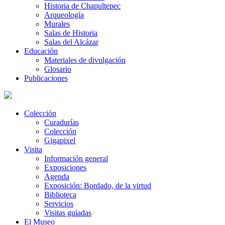
Historia de Chapultepec
Arqueología
Murales
Salas de Historia
Salas del Alcázar
Educación
Materiales de divulgación
Glosario
Publicaciones
Colección
Curadurías
Colección
Gigapixel
Visita
Información general
Exposiciones
Agenda
Exposición: Bordado, de la virtud
Biblioteca
Servicios
Visitas guiadas
El Museo