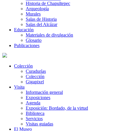
Historia de Chapultepec
Arqueología
Murales
Salas de Historia
Salas del Alcázar
Educación
Materiales de divulgación
Glosario
Publicaciones
Colección
Curadurías
Colección
Gigapixel
Visita
Información general
Exposiciones
Agenda
Exposición: Bordado, de la virtud
Biblioteca
Servicios
Visitas guiadas
El Museo