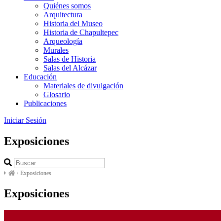
Quiénes somos
Arquitectura
Historia del Museo
Historia de Chapultepec
Arqueología
Murales
Salas de Historia
Salas del Alcázar
Educación
Materiales de divulgación
Glosario
Publicaciones
Iniciar Sesión
Exposiciones
/
Exposiciones
Exposiciones