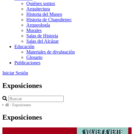
Quiénes somos
Arquitectura
Historia del Museo
Historia de Chapultepec
Arqueología
Murales
Salas de Historia
Salas del Alcázar
Educación
Materiales de divulgación
Glosario
Publicaciones
Iniciar Sesión
Exposiciones
/
Exposiciones
Exposiciones