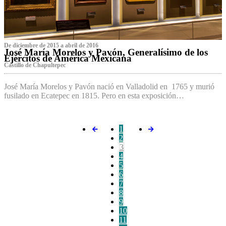
De diciembre de 2015 a abril de 2016
José María Morelos y Pavón, Generalísimo de los
Ejércitos de América Mexicana
C‌astillo de Chapultepec
José María Morelos y Pavón nació en Valladolid en 1765 y murió
fusilado en Ecatepec en 1815. Pero en esta exposición…
1
2
3
4
5
6
7
8
9
10
11