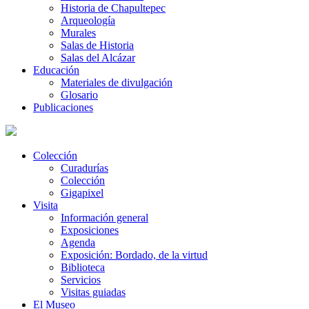
Historia de Chapultepec
Arqueología
Murales
Salas de Historia
Salas del Alcázar
Educación
Materiales de divulgación
Glosario
Publicaciones
Colección
Curadurías
Colección
Gigapixel
Visita
Información general
Exposiciones
Agenda
Exposición: Bordado, de la virtud
Biblioteca
Servicios
Visitas guiadas
El Museo