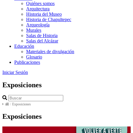
Quiénes somos
Arquitectura
Historia del Museo
Historia de Chapultepec
Arqueología
Murales
Salas de Historia
Salas del Alcázar
Educación
Materiales de divulgación
Glosario
Publicaciones
Iniciar Sesión
Exposiciones
/
Exposiciones
Exposiciones