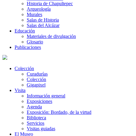
Historia de Chapultepec
Arqueología
Murales
Salas de Historia
Salas del Alcázar
Educación
Materiales de divulgación
Glosario
Publicaciones
Colección
Curadurías
Colección
Gigapixel
Visita
Información general
Exposiciones
Agenda
Exposición: Bordado, de la virtud
Biblioteca
Servicios
Visitas guiadas
El Museo