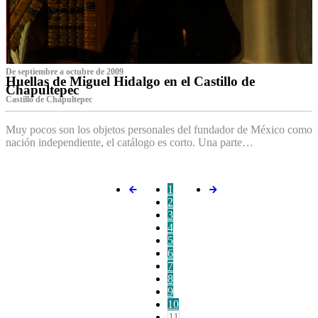
De septiembre a octubre de 2009
Huellas de Miguel Hidalgo en el Castillo de
Chapultepec
Castillo de Chapultepec
Muy pocos son los objetos personales del fundador de México como
nación independiente, el catálogo es corto. Una parte…
1
2
3
4
5
6
7
8
9
10
11