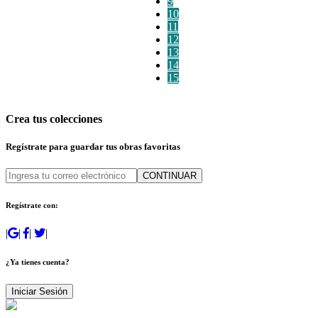
9
10
11
12
13
14
15
Crea tus colecciones
Regístrate para guardar tus obras favoritas
CONTINUAR
Regístrate con:
|
|
|
|
¿Ya tienes cuenta?
Iniciar Sesión