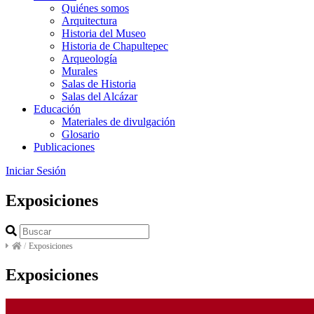
Quiénes somos
Arquitectura
Historia del Museo
Historia de Chapultepec
Arqueología
Murales
Salas de Historia
Salas del Alcázar
Educación
Materiales de divulgación
Glosario
Publicaciones
Iniciar Sesión
Exposiciones
/
Exposiciones
Exposiciones