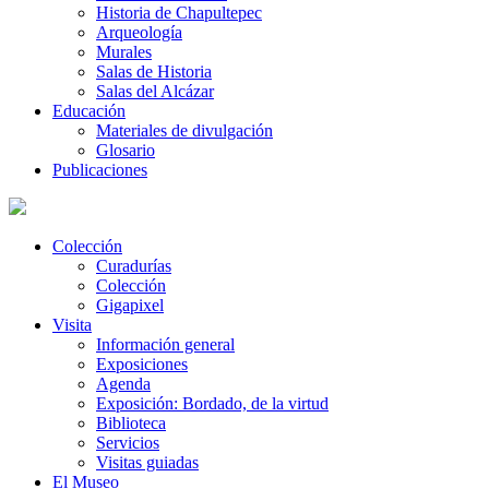
Historia de Chapultepec
Arqueología
Murales
Salas de Historia
Salas del Alcázar
Educación
Materiales de divulgación
Glosario
Publicaciones
Colección
Curadurías
Colección
Gigapixel
Visita
Información general
Exposiciones
Agenda
Exposición: Bordado, de la virtud
Biblioteca
Servicios
Visitas guiadas
El Museo