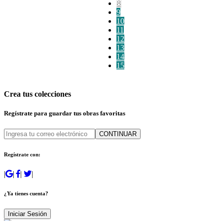
8
9
10
11
12
13
14
15
Crea tus colecciones
Regístrate para guardar tus obras favoritas
CONTINUAR
Regístrate con:
|
|
|
|
¿Ya tienes cuenta?
Iniciar Sesión