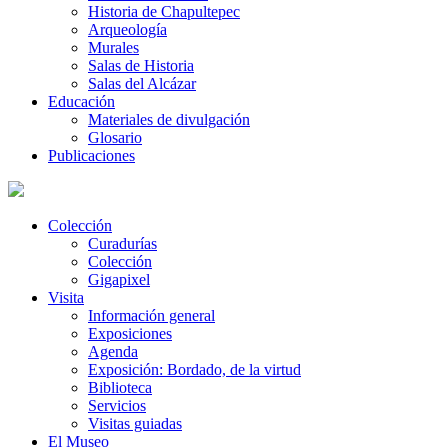
Historia de Chapultepec
Arqueología
Murales
Salas de Historia
Salas del Alcázar
Educación
Materiales de divulgación
Glosario
Publicaciones
Colección
Curadurías
Colección
Gigapixel
Visita
Información general
Exposiciones
Agenda
Exposición: Bordado, de la virtud
Biblioteca
Servicios
Visitas guiadas
El Museo