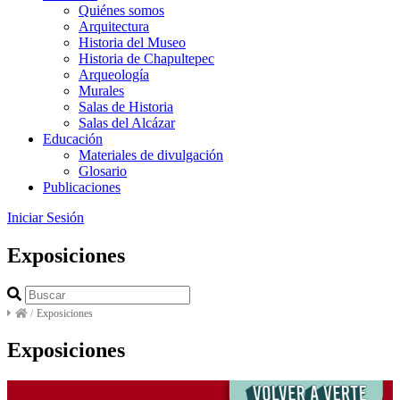
Quiénes somos
Arquitectura
Historia del Museo
Historia de Chapultepec
Arqueología
Murales
Salas de Historia
Salas del Alcázar
Educación
Materiales de divulgación
Glosario
Publicaciones
Iniciar Sesión
Exposiciones
/
Exposiciones
Exposiciones