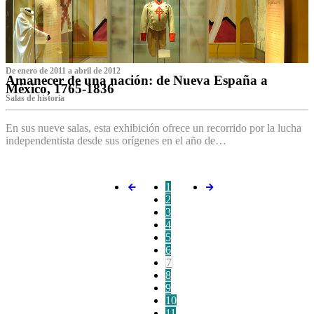
De enero de 2011 a abril de 2012
Amanecer de una nación: de Nueva España a
México, 1765-1836
Salas de historia
En sus nueve salas, esta exhibición ofrece un recorrido por la lucha
independentista desde sus orígenes en el año de…
1
2
3
4
5
6
7
8
9
10
11