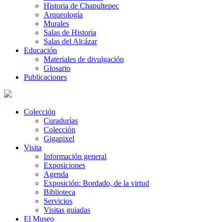
Historia de Chapultepec
Arqueología
Murales
Salas de Historia
Salas del Alcázar
Educación
Materiales de divulgación
Glosario
Publicaciones
Colección
Curadurías
Colección
Gigapixel
Visita
Información general
Exposiciones
Agenda
Exposición: Bordado, de la virtud
Biblioteca
Servicios
Visitas guiadas
El Museo