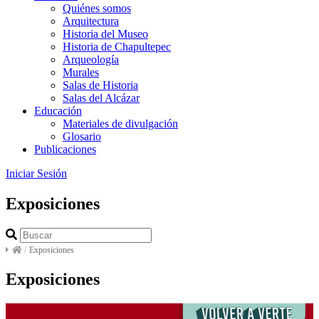
Quiénes somos
Arquitectura
Historia del Museo
Historia de Chapultepec
Arqueología
Murales
Salas de Historia
Salas del Alcázar
Educación
Materiales de divulgación
Glosario
Publicaciones
Iniciar Sesión
Exposiciones
/
Exposiciones
Exposiciones