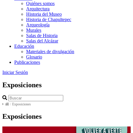
Quiénes somos
Arquitectura
Historia del Museo
Historia de Chapultepec
Arqueología
Murales
Salas de Historia
Salas del Alcázar
Educación
Materiales de divulgación
Glosario
Publicaciones
Iniciar Sesión
Exposiciones
/
Exposiciones
Exposiciones