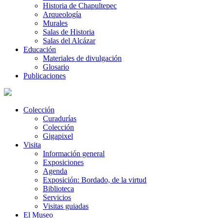
Historia de Chapultepec
Arqueología
Murales
Salas de Historia
Salas del Alcázar
Educación
Materiales de divulgación
Glosario
Publicaciones
Colección
Curadurías
Colección
Gigapixel
Visita
Información general
Exposiciones
Agenda
Exposición: Bordado, de la virtud
Biblioteca
Servicios
Visitas guiadas
El Museo