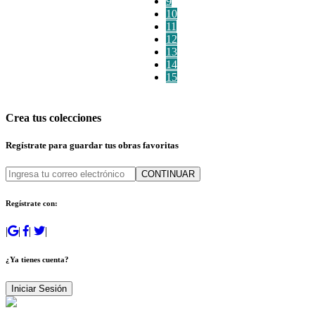
9
10
11
12
13
14
15
Crea tus colecciones
Regístrate para guardar tus obras favoritas
CONTINUAR
Regístrate con:
|
|
|
|
¿Ya tienes cuenta?
Iniciar Sesión