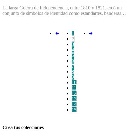
La larga Guerra de Independencia, entre 1810 y 1821, creó un
conjunto de símbolos de identidad como estandartes, banderas…
1
2
3
4
5
6
7
8
9
10
11
12
13
14
15
Crea tus colecciones