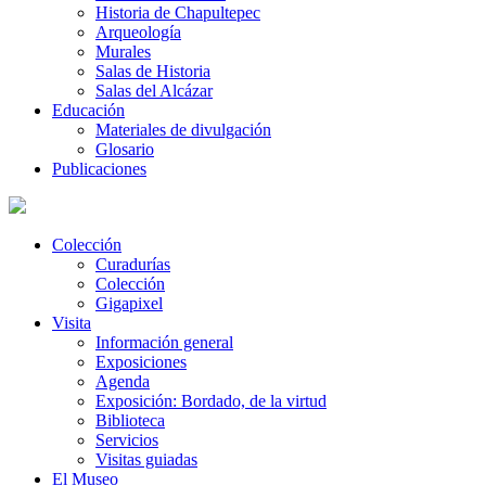
Historia de Chapultepec
Arqueología
Murales
Salas de Historia
Salas del Alcázar
Educación
Materiales de divulgación
Glosario
Publicaciones
Colección
Curadurías
Colección
Gigapixel
Visita
Información general
Exposiciones
Agenda
Exposición: Bordado, de la virtud
Biblioteca
Servicios
Visitas guiadas
El Museo