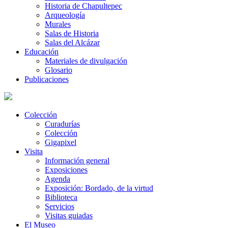
Historia de Chapultepec
Arqueología
Murales
Salas de Historia
Salas del Alcázar
Educación
Materiales de divulgación
Glosario
Publicaciones
Colección
Curadurías
Colección
Gigapixel
Visita
Información general
Exposiciones
Agenda
Exposición: Bordado, de la virtud
Biblioteca
Servicios
Visitas guiadas
El Museo