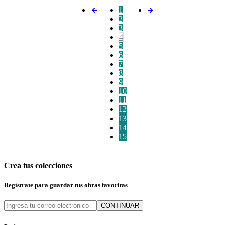
1
2
3
4
5
6
7
8
9
10
11
12
13
14
15
Crea tus colecciones
Regístrate para guardar tus obras favoritas
CONTINUAR