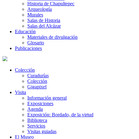
Historia de Chapultepec
Arqueología
Murales
Salas de Historia
Salas del Alcázar
Educación
Materiales de divulgación
Glosario
Publicaciones
Colección
Curadurías
Colección
Gigapixel
Visita
Información general
Exposiciones
Agenda
Exposición: Bordado, de la virtud
Biblioteca
Servicios
Visitas guiadas
El Museo