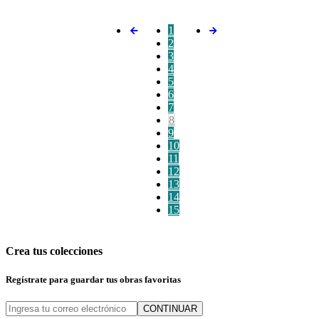
1
2
3
4
5
6
7
8
9
10
11
12
13
14
15
Crea tus colecciones
Regístrate para guardar tus obras favoritas
CONTINUAR