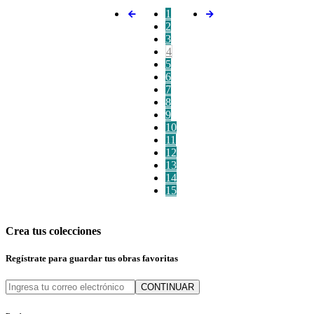
1
2
3
4
5
6
7
8
9
10
11
12
13
14
15
Crea tus colecciones
Regístrate para guardar tus obras favoritas
CONTINUAR