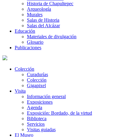
Historia de Chapultepec
Arqueología
Murales
Salas de Historia
Salas del Alcázar
Educación
Materiales de divulgación
Glosario
Publicaciones
Colección
Curadurías
Colección
Gigapixel
Visita
Información general
Exposiciones
Agenda
Exposición: Bordado, de la virtud
Biblioteca
Servicios
Visitas guiadas
El Museo