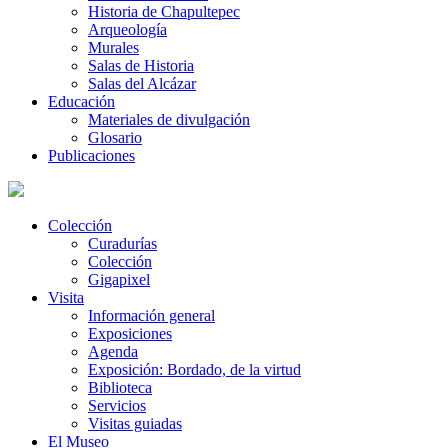
Historia de Chapultepec
Arqueología
Murales
Salas de Historia
Salas del Alcázar
Educación
Materiales de divulgación
Glosario
Publicaciones
Colección
Curadurías
Colección
Gigapixel
Visita
Información general
Exposiciones
Agenda
Exposición: Bordado, de la virtud
Biblioteca
Servicios
Visitas guiadas
El Museo