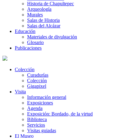
Historia de Chapultepec
Arqueología
Murales
Salas de Historia
Salas del Alcázar
Educación
Materiales de divulgación
Glosario
Publicaciones
Colección
Curadurías
Colección
Gigapixel
Visita
Información general
Exposiciones
Agenda
Exposición: Bordado, de la virtud
Biblioteca
Servicios
Visitas guiadas
El Museo