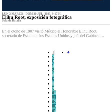
LUN 2 MARZO - DOM 30 JUL 2023, 9-17 H.
Elihu Root, exposición fotográfica
Sala de Batalla
En el otoño de 1907 visitó México el Honorable Elihu Root,
secretario de Estado de los Estados Unidos y jefe del Gabinete…
1
2
3
4
5
6
7
8
9
10
11
12
13
14