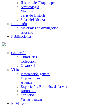
Historia de Chapultepec
Arqueología
Murales
Salas de Historia
Salas del Alcázar
Educación
Materiales de divulgación
Glosario
Publicaciones
Colección
Curadurías
Colección
Gigapixel
Visita
Información general
Exposiciones
Agenda
Exposición: Bordado, de la virtud
Biblioteca
Servicios
Visitas guiadas
El Museo