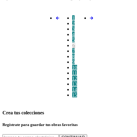
1
2
3
4
5
6
7
8
9
10
11
12
13
14
15
Crea tus colecciones
Regístrate para guardar tus obras favoritas