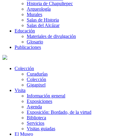
Historia de Chapultepec
Arqueología
Murales
Salas de Historia
Salas del Alcázar
Educación
Materiales de divulgación
Glosario
Publicaciones
Colección
Curadurías
Colección
Gigapixel
Visita
Información general
Exposiciones
Agenda
Exposición: Bordado, de la virtud
Biblioteca
Servicios
Visitas guiadas
El Museo