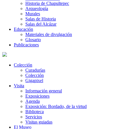
Historia de Chapultepec
Arqueología
Murales
Salas de Historia
Salas del Alcázar
Educación
Materiales de divulgación
Glosario
Publicaciones
Colección
Curadurías
Colección
Gigapixel
Visita
Información general
Exposiciones
Agenda
Exposición: Bordado, de la virtud
Biblioteca
Servicios
Visitas guiadas
El Museo