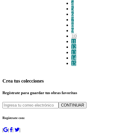
4
5
6
7
8
9
10
11
12
13
14
15
Crea tus colecciones
Regístrate para guardar tus obras favoritas
CONTINUAR
Regístrate con:
|
|
|
|