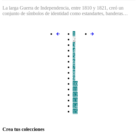
La larga Guerra de Independencia, entre 1810 y 1821, creó un
conjunto de símbolos de identidad como estandartes, banderas…
1
2
3
4
5
6
7
8
9
10
11
12
13
14
15
Crea tus colecciones