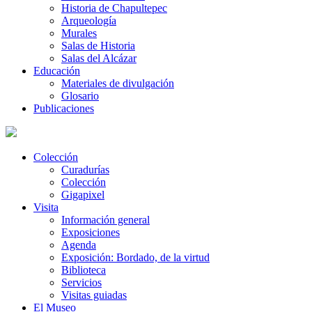
Historia de Chapultepec
Arqueología
Murales
Salas de Historia
Salas del Alcázar
Educación
Materiales de divulgación
Glosario
Publicaciones
Colección
Curadurías
Colección
Gigapixel
Visita
Información general
Exposiciones
Agenda
Exposición: Bordado, de la virtud
Biblioteca
Servicios
Visitas guiadas
El Museo