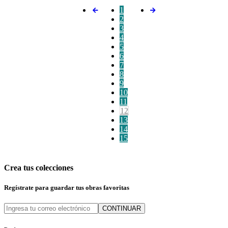
1
2
3
4
5
6
7
8
9
10
11
12
13
14
15
Crea tus colecciones
Regístrate para guardar tus obras favoritas
CONTINUAR