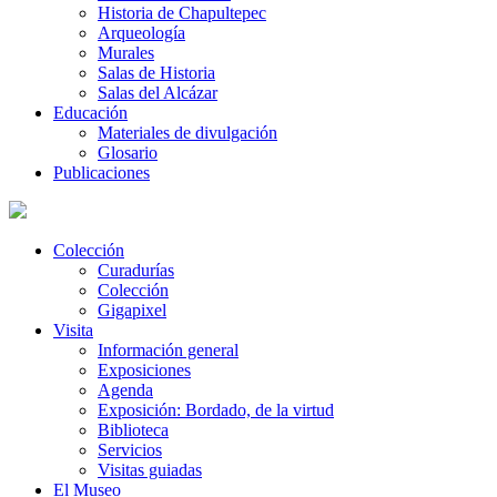
Historia de Chapultepec
Arqueología
Murales
Salas de Historia
Salas del Alcázar
Educación
Materiales de divulgación
Glosario
Publicaciones
Colección
Curadurías
Colección
Gigapixel
Visita
Información general
Exposiciones
Agenda
Exposición: Bordado, de la virtud
Biblioteca
Servicios
Visitas guiadas
El Museo