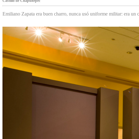
Castillo de Chapultepec
Emiliano Zapata era buen charro, nunca usó uniforme militar: era un c