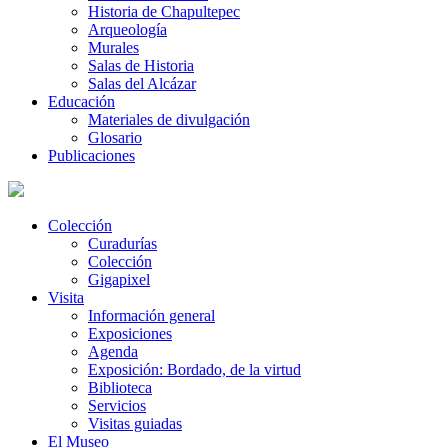
Historia de Chapultepec
Arqueología
Murales
Salas de Historia
Salas del Alcázar
Educación
Materiales de divulgación
Glosario
Publicaciones
Colección
Curadurías
Colección
Gigapixel
Visita
Información general
Exposiciones
Agenda
Exposición: Bordado, de la virtud
Biblioteca
Servicios
Visitas guiadas
El Museo