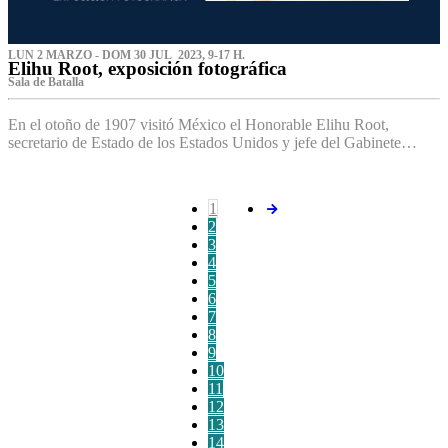
LUN 2 MARZO - DOM 30 JUL 2023, 9-17 H.
Elihu Root, exposición fotográfica
Sala de Batalla
En el otoño de 1907 visitó México el Honorable Elihu Root,
secretario de Estado de los Estados Unidos y jefe del Gabinete…
1
2
3
4
5
6
7
8
9
10
11
12
13
14