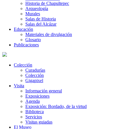
Historia de Chapultepec
Arqueología
Murales
Salas de Historia
Salas del Alcázar
Educación
Materiales de divulgación
Glosario
Publicaciones
Colección
Curadurías
Colección
Gigapixel
Visita
Información general
Exposiciones
Agenda
Exposición: Bordado, de la virtud
Biblioteca
Servicios
Visitas guiadas
El Museo