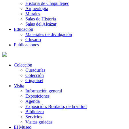
Historia de Chapultepec
Arqueología
Murales
Salas de Historia
Salas del Alcázar
Educación
Materiales de divulgación
Glosario
Publicaciones
Colección
Curadurías
Colección
Gigapixel
Visita
Información general
Exposiciones
Agenda
Exposición: Bordado, de la virtud
Biblioteca
Servicios
Visitas guiadas
El Museo