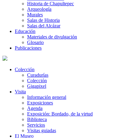
Historia de Chapultepec
Arqueología
Murales
Salas de Historia
Salas del Alcázar
Educación
Materiales de divulgación
Glosario
Publicaciones
Colección
Curadurías
Colección
Gigapixel
Visita
Información general
Exposiciones
Agenda
Exposición: Bordado, de la virtud
Biblioteca
Servicios
Visitas guiadas
El Museo