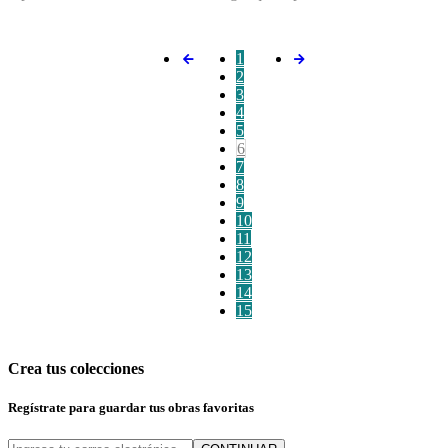
1
2
3
4
5
6
7
8
9
10
11
12
13
14
15
Crea tus colecciones
Regístrate para guardar tus obras favoritas