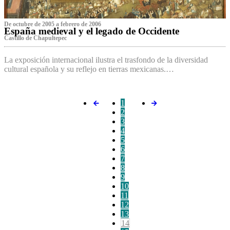
De octubre de 2005 a febrero de 2006
España medieval y el legado de Occidente
Castillo de Chapultepec
La exposición internacional ilustra el trasfondo de la diversidad
cultural española y su reflejo en tierras mexicanas.…
1
2
3
4
5
6
7
8
9
10
11
12
13
14