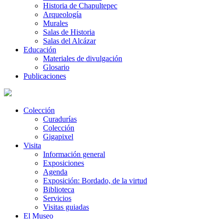
Historia de Chapultepec
Arqueología
Murales
Salas de Historia
Salas del Alcázar
Educación
Materiales de divulgación
Glosario
Publicaciones
Colección
Curadurías
Colección
Gigapixel
Visita
Información general
Exposiciones
Agenda
Exposición: Bordado, de la virtud
Biblioteca
Servicios
Visitas guiadas
El Museo