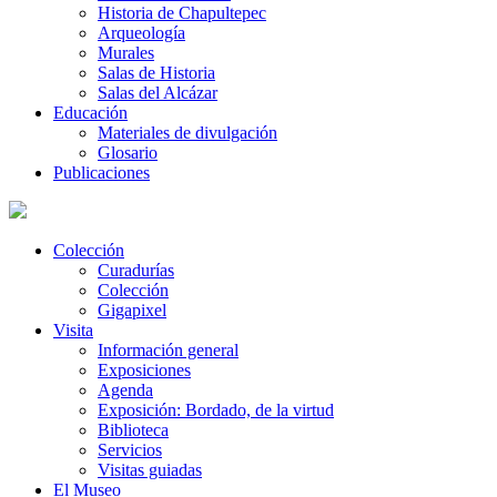
Historia de Chapultepec
Arqueología
Murales
Salas de Historia
Salas del Alcázar
Educación
Materiales de divulgación
Glosario
Publicaciones
Colección
Curadurías
Colección
Gigapixel
Visita
Información general
Exposiciones
Agenda
Exposición: Bordado, de la virtud
Biblioteca
Servicios
Visitas guiadas
El Museo