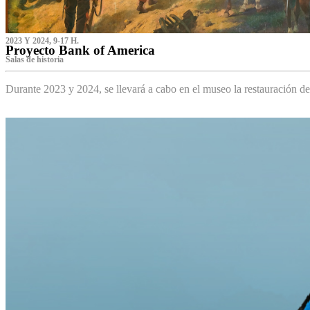
2023 Y 2024, 9-17 H.
Proyecto Bank of America
S‌alas de historia
Durante 2023 y 2024, se llevará a cabo en el museo la restauración d