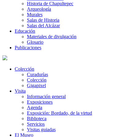
Historia de Chapultepec
Arqueología
Murales
Salas de Historia
Salas del Alcázar
Educación
Materiales de divulgación
Glosario
Publicaciones
Colección
Curadurías
Colección
Gigapixel
Visita
Información general
Exposiciones
Agenda
Exposición: Bordado, de la virtud
Biblioteca
Servicios
Visitas guiadas
El Museo