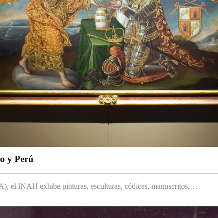
co y Perú
 el INAH exhibe pinturas, esculturas, códices, manuscritos,…