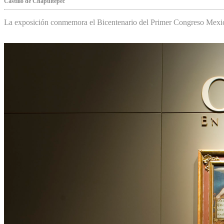
Castillo de Chapultepec
La exposición conmemora el Bicentenario del Primer Congreso Mexi