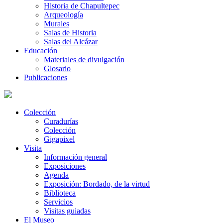
Historia de Chapultepec
Arqueología
Murales
Salas de Historia
Salas del Alcázar
Educación
Materiales de divulgación
Glosario
Publicaciones
Colección
Curadurías
Colección
Gigapixel
Visita
Información general
Exposiciones
Agenda
Exposición: Bordado, de la virtud
Biblioteca
Servicios
Visitas guiadas
El Museo