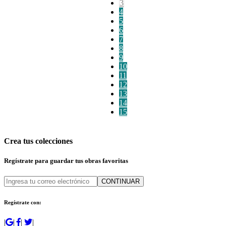
3
4
5
6
7
8
9
10
11
12
13
14
15
Crea tus colecciones
Regístrate para guardar tus obras favoritas
CONTINUAR
Regístrate con:
|
|
|
|