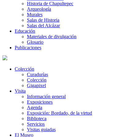
Historia de Chapultepec
Arqueología
Murales
Salas de Historia
Salas del Alcázar
Educación
Materiales de divulgación
Glosario
Publicaciones
Colección
Curadurías
Colección
Gigapixel
Visita
Información general
Exposiciones
Agenda
Exposición: Bordado, de la virtud
Biblioteca
Servicios
Visitas guiadas
El Museo