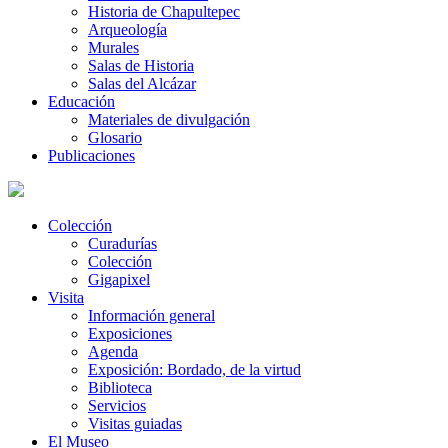
Historia de Chapultepec
Arqueología
Murales
Salas de Historia
Salas del Alcázar
Educación
Materiales de divulgación
Glosario
Publicaciones
Colección
Curadurías
Colección
Gigapixel
Visita
Información general
Exposiciones
Agenda
Exposición: Bordado, de la virtud
Biblioteca
Servicios
Visitas guiadas
El Museo