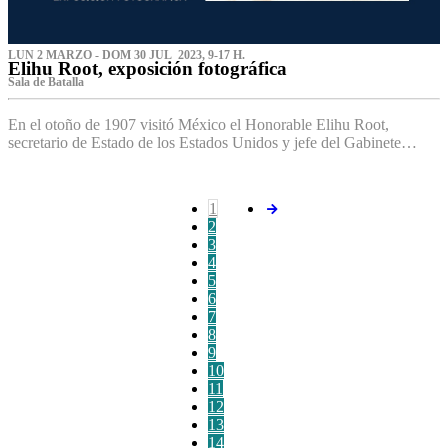
LUN 2 MARZO - DOM 30 JUL 2023, 9-17 H.
Elihu Root, exposición fotográfica
Sala de Batalla
En el otoño de 1907 visitó México el Honorable Elihu Root,
secretario de Estado de los Estados Unidos y jefe del Gabinete…
1
2
3
4
5
6
7
8
9
10
11
12
13
14