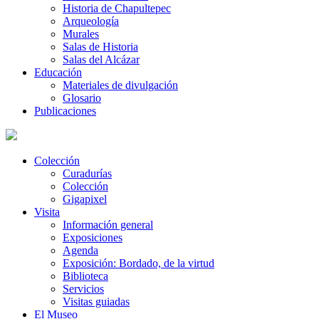
Historia de Chapultepec
Arqueología
Murales
Salas de Historia
Salas del Alcázar
Educación
Materiales de divulgación
Glosario
Publicaciones
Colección
Curadurías
Colección
Gigapixel
Visita
Información general
Exposiciones
Agenda
Exposición: Bordado, de la virtud
Biblioteca
Servicios
Visitas guiadas
El Museo