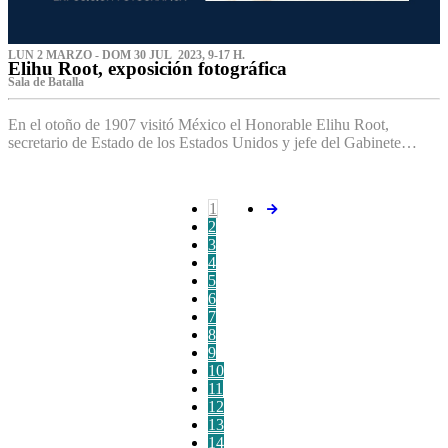
LUN 2 MARZO - DOM 30 JUL 2023, 9-17 H.
Elihu Root, exposición fotográfica
Sala de Batalla
En el otoño de 1907 visitó México el Honorable Elihu Root,
secretario de Estado de los Estados Unidos y jefe del Gabinete…
1
2
3
4
5
6
7
8
9
10
11
12
13
14