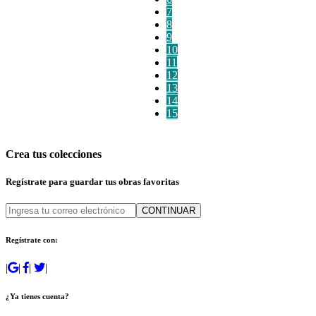
7
8
9
10
11
12
13
14
15
Crea tus colecciones
Regístrate para guardar tus obras favoritas
CONTINUAR
Regístrate con:
|
|
|
|
¿Ya tienes cuenta?