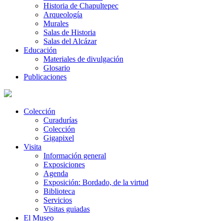
Historia de Chapultepec
Arqueología
Murales
Salas de Historia
Salas del Alcázar
Educación
Materiales de divulgación
Glosario
Publicaciones
Colección
Curadurías
Colección
Gigapixel
Visita
Información general
Exposiciones
Agenda
Exposición: Bordado, de la virtud
Biblioteca
Servicios
Visitas guiadas
El Museo