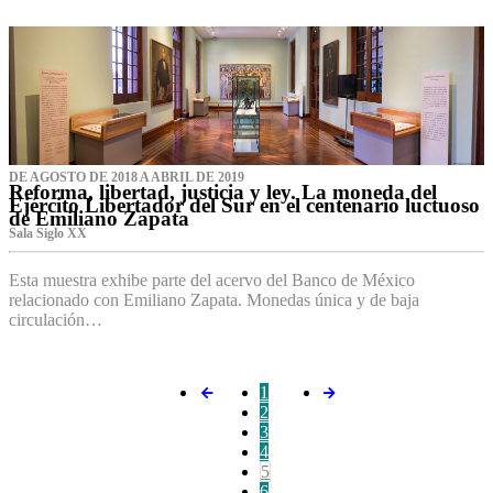
DE AGOSTO DE 2018 A ABRIL DE 2019
Reforma, libertad, justicia y ley. La moneda del
Ejército Libertador del Sur en el centenario luctuoso
de Emiliano Zapata
Sala Siglo XX
Esta muestra exhibe parte del acervo del Banco de México
relacionado con Emiliano Zapata. Monedas única y de baja
circulación…
1
2
3
4
5
6